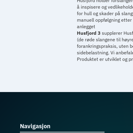
Husfjord holder fôrslangen
å inspisere og vedlikehol
for hull og skader på slan
manuell oppfølgning etter u
anlegget
Husfjord 3
supplerer Husfj
(de røde slangene til høyre
forankringspraksis, uten b
sidebelastning. Vi anbefal
Produktet er utviklet og 
Navigasjon