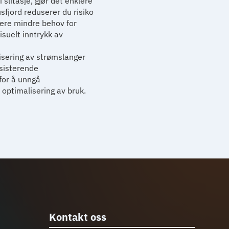
slitasje, gjør det enklere
fjord reduserer du risiko
være mindre behov for
isuelt inntrykk av
nisering av strømslanger
ksisterende
 for å unngå
 optimalisering av bruk.
Kontakt oss