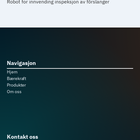
Robot for innvending inspeksjon av fôrslanger
Navigasjon
Hjem
Bærekraft
Produkter
Om oss
Kontakt oss